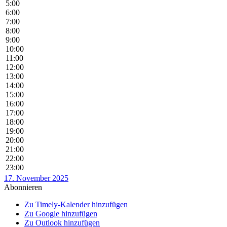
5:00
6:00
7:00
8:00
9:00
10:00
11:00
12:00
13:00
14:00
15:00
16:00
17:00
18:00
19:00
20:00
21:00
22:00
23:00
17. November 2025
Abonnieren
Zu Timely-Kalender hinzufügen
Zu Google hinzufügen
Zu Outlook hinzufügen