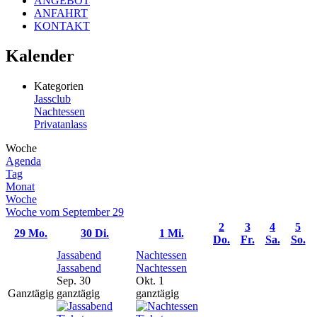
ANGEBOT
ANFAHRT
KONTAKT
Kalender
Kategorien
Jassclub
Nachtessen
Privatanlass
Woche
Agenda
Tag
Monat
Woche
Woche vom September 29
2
3
4
5
29
Mo.
30
Di.
1
Mi.
Do.
Fr.
Sa.
So.
Jassabend
Nachtessen
Jassabend
Nachtessen
Sep. 30
Okt. 1
Ganztägig
ganztägig
ganztägig